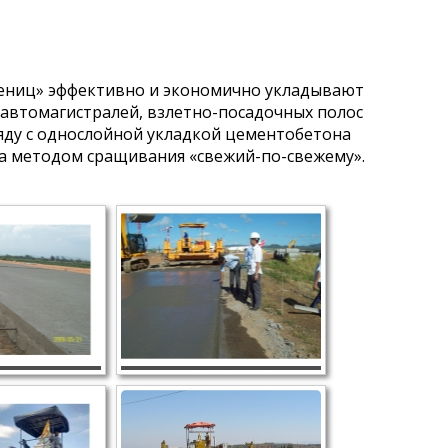
сениц» эффективно и экономично укладывают
автомагистралей, взлетно-посадочных полос
ряду с однослойной укладкой цементобетона
на методом сращивания «свежий-по-свежему».