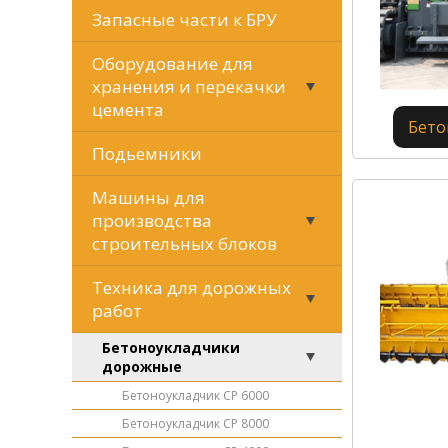
Запасные части к БРУ
Оборудование для
хранения и перекачки
цемента
Бето
Подьемники
Машины для
производства
строительных блоков
Техника для дорожных
работ
Бетоноукладчики
дорожные
Бетоноукладчик CP 6000
Бетоноукладчик CP 8000