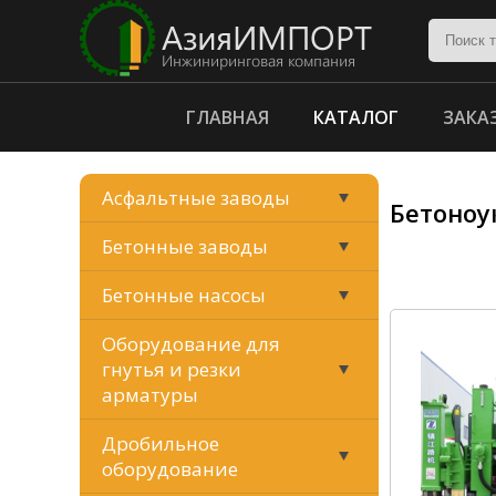
ГЛАВНАЯ
КАТАЛОГ
ЗАКА
Асфальтные заводы
Бетоноу
Бетонные заводы
Бетонные насосы
Оборудование для
гнутья и резки
арматуры
Дробильное
оборудование