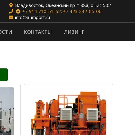
Владивосток, Океанский пр-т 88а, офис 502
+7 914 710-51-62
;
+7 423 242-05-06
info@a-import.ru
ОСТИ
КОНТАКТЫ
ЛИЗИНГ