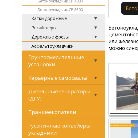
Бетоноукладчик CP 4000
Бето
Бетоноукладчик CP 8500
Катки дорожные
Бетоноукла
Ресайклеры
цементобет
Дорожные фрезы
или железн
Асфальтоукладчики
можно синх
Грунтосмесительные
установки
Карьерные самосвалы
Дизельные генераторы
(ДГУ)
Траншеекопатели
Гусеничные конвейеры-
укладчики