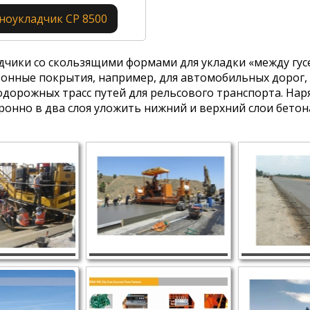
ноукладчик CP 8500
дчики со скользящими формами для укладки «между гу
онные покрытия, например, для автомобильных дорог, 
одорожных трасс путей для рельсового транспорта. На
ронно в два слоя уложить нижний и верхний слои бето