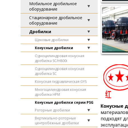
Мобильное дробильное
оборудование
Стационарное дробильное
оборудование
Дробилки
Щековые дробилки
Конусные дробилки
Одноцилиндровая конусная
дробилка SC/H800i
Одноцилиндровая конусная
дробилка SC
Конусная гидравлическая GYS
Многоцилиндровая конусная
дробилка HPM
Конусные дробилки серии PSG
Конусные д
Роторные дробилки
материалов
подходят дл
Вертикально-роторные
центробежные дробилки
эксплуатац