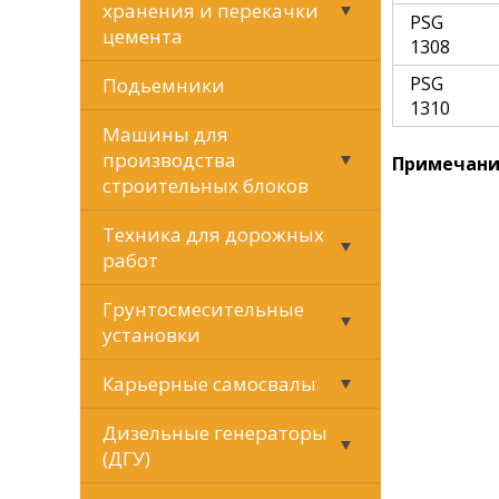
хранения и перекачки
PSG
цемента
1308
PSG
Подьемники
1310
Машины для
производства
Примечание
строительных блоков
Техника для дорожных
работ
Грунтосмесительные
установки
Карьерные самосвалы
Дизельные генераторы
(ДГУ)