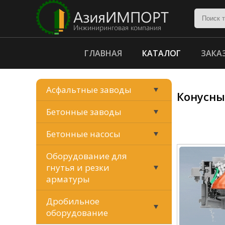
ГЛАВНАЯ
КАТАЛОГ
ЗАКА
Асфальтные заводы
Конусны
Бетонные заводы
Бетонные насосы
Оборудование для
гнутья и резки
арматуры
Дробильное
оборудование