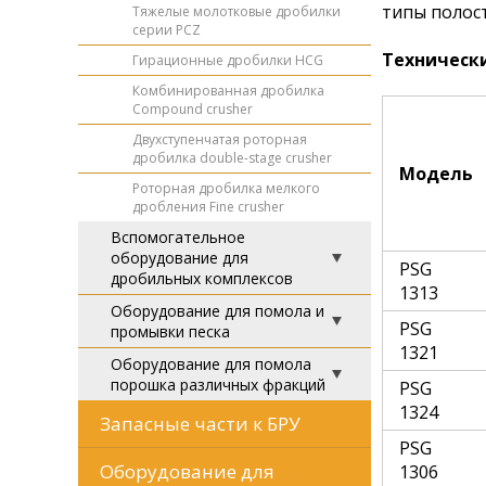
типы полос
Тяжелые молотковые дробилки
серии PCZ
Техническ
Гирационные дробилки HCG
Комбинированная дробилка
Compound crusher
Двухступенчатая роторная
дробилка double-stage crusher
Модель
Роторная дробилка мелкого
дробления Fine crusher
Вспомогательное
оборудование для
PSG
дробильных комплексов
1313
Оборудование для помола и
PSG
промывки песка
1321
Оборудование для помола
порошка различных фракций
PSG
1324
Запасные части к БРУ
PSG
Оборудование для
1306