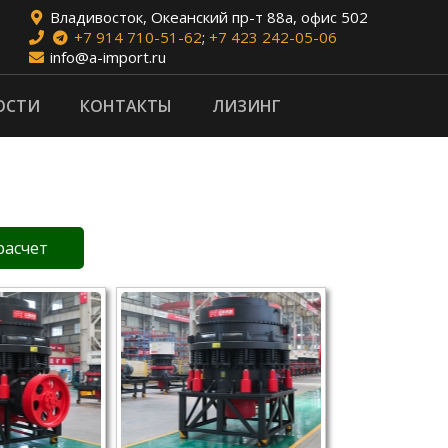
Владивосток, Океанский пр-т 88а, офис 502
+7 914 710-51-62
;
+7 423 242-05-06
info@a-import.ru
ОСТИ
КОНТАКТЫ
ЛИЗИНГ
расчет