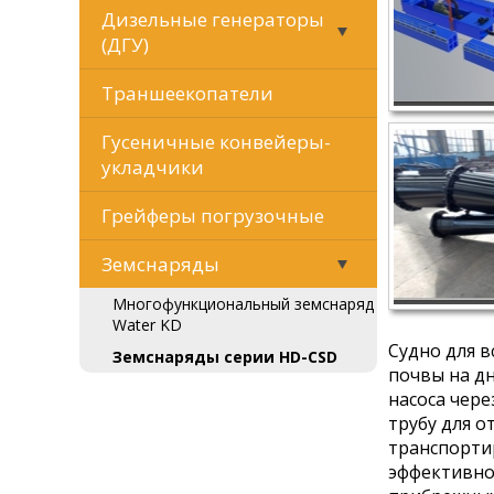
Дизельные генераторы
(ДГУ)
Траншеекопатели
Гусеничные конвейеры-
укладчики
Грейферы погрузочные
Земснаряды
Многофункциональный земснаряд
Water KD
Судно для в
Земснаряды серии HD-CSD
почвы на дн
насоса чере
трубу для о
транспорти
эффективно