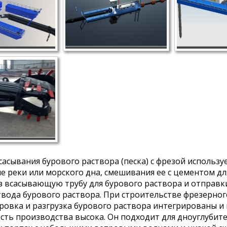
сасывания бурового раствора (песка) с фрезой исполь
е реки или морского дна, смешивания ее с цементом для
з всасывающую трубу для бурового раствора и отправки 
твода бурового раствора. При строительстве фрезерно
ровка и разгрузка бурового раствора интегрированы и
сть производства высока. Он подходит для дноуглубите