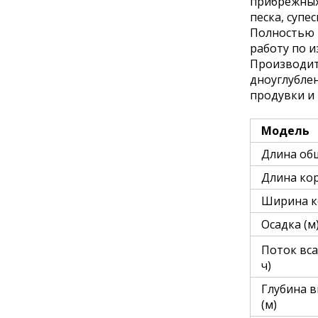
прибрежных
песка, супе
Полностью 
работу по и
Производит
дноуглублен
продувки и
Модель
Длина общ
Длина кор
Ширина к
Осадка (м
Поток вса
ч)
Глубина 
(м)