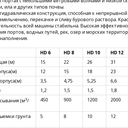
 портах с небольшими ветровыми волнами и низкой ск
си, ила и других типов почвы.
гидравлическая конструкция, способная к непрерывно
змельчению, перекачке и сливу бурового раствора. Кра
ельность всей машины стабильна. Высокая эффективнос
ия портов, водных путей, рек, озер и морских террито
 наполнения.
HD 6
HD 8
HD 10
HD 12
ая (м)
15
22
26
31
пуса(м)
12
15
18
23
орпуса(м)
3,5
4,75
5,25
6,6
)
1,2
1,5
1,5
1,8
3
450
900
1200
2000
сывания (м
/
выемки грунта
5
8
10
12