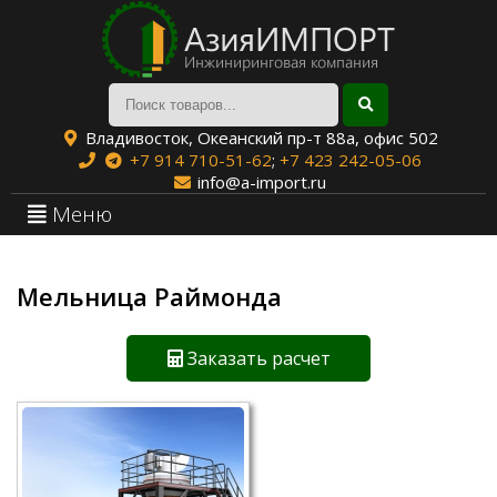
Владивосток, Океанский пр-т 88а, офис 502
+7 914 710-51-62
;
+7 423 242-05-06
info@a-import.ru
Меню
Мельница Раймонда
Заказать расчет