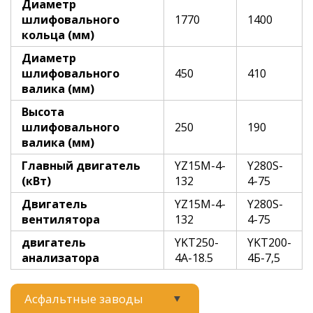
Диаметр
шлифовального
1770
1400
кольца (мм)
Диаметр
шлифовального
450
410
валика (мм)
Высота
шлифовального
250
190
валика (мм)
Главный двигатель
YZ15М-4-
Y280S-
(кВт)
132
4-75
Двигатель
YZ15М-4-
Y280S-
вентилятора
132
4-75
двигатель
YKТ250-
YKТ200-
анализатора
4А-18.5
4Б-7,5
Асфальтные заводы