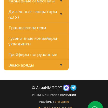
Карьерные самосвалы
Дизельные генераторы
(ДГУ)
Траншеекопатели
Гусеничные конвейеры-
укладчики
Грейферы погрузочные
Земснаряды
© АзияИМПОРТ
Инжиниринговая компания
Разработчик:
aries-web.ru