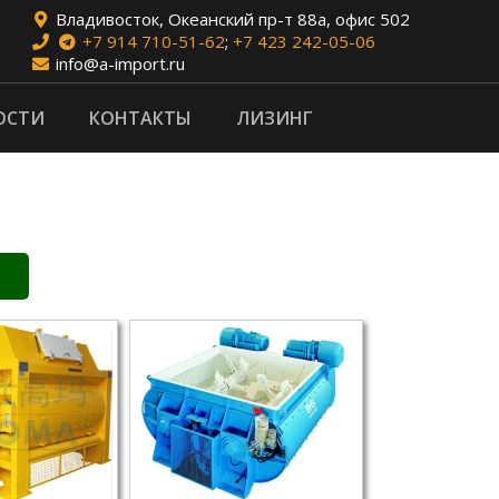
Владивосток, Океанский пр-т 88а, офис 502
+7 914 710-51-62
;
+7 423 242-05-06
info@a-import.ru
ОСТИ
КОНТАКТЫ
ЛИЗИНГ