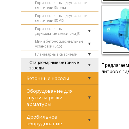
Горизонтальные двухвальные
смесители Sicoma
Горизонтальные двухвальные
смесители SDMIX
Горизонтальные
двухвальные смесители JS
Мини бетоносмесительные
установки (БСУ)
Планетарные смесители
Стационарные бетонные
Предлагаем
заводы
литров с г
Бетонные насосы
Оборудование для
гнутья и резки
арматуры
Дробильное
оборудование