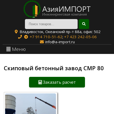
Владивосток, Океанский пр-т 88а, офис 502
+7 914 710-51-62
;
+7 423 242-05-06
info@a-import.ru
Меню
Скиповый бетонный завод СМР 80
Заказать расчет