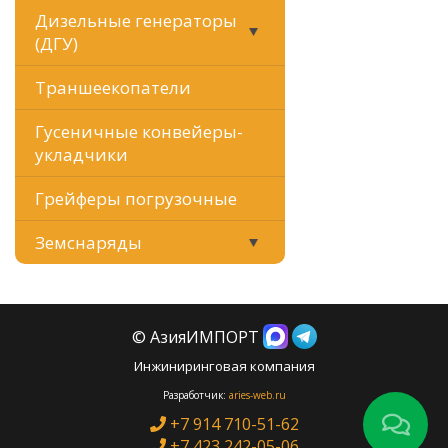
Дизельные генераторы
(ДГУ)
Траншеекопатели
Гусеничные конвейеры-
укладчики
Грейферы погрузочные
Земснаряды
© АзияИМПОРТ
Инжиниринговая компания
Разработчик:
aries-web.ru
+7 914 710-51-62
+7 423 242-05-06