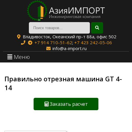
Владивосток, Океанский пр-т 88а, офис 502
+7 914 710-51-62
;
+7 423 242-05-06
info@a-import.ru
Меню
Правильно отрезная машина GT 4-
14
Заказать расчет