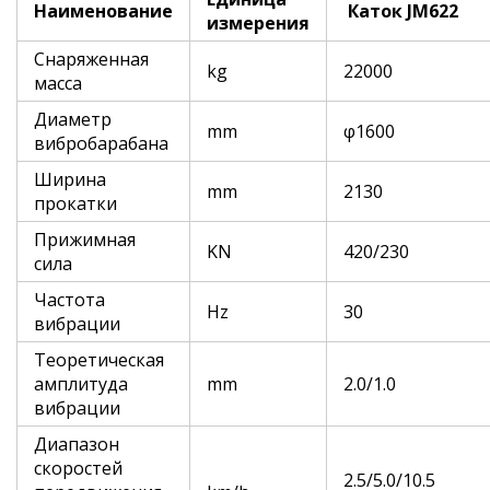
Наименование
Каток JM
622
измерения
Снаряженная
kg
22000
масса
Диаметр
mm
φ1600
вибробарабана
Ширина
mm
2130
прокатки
Прижимная
KN
420/230
сила
Частота
Hz
30
вибрации
Теоретическая
амплитуда
mm
2.0/1.0
вибрации
Диапазон
скоростей
2.5/5.0/10.5