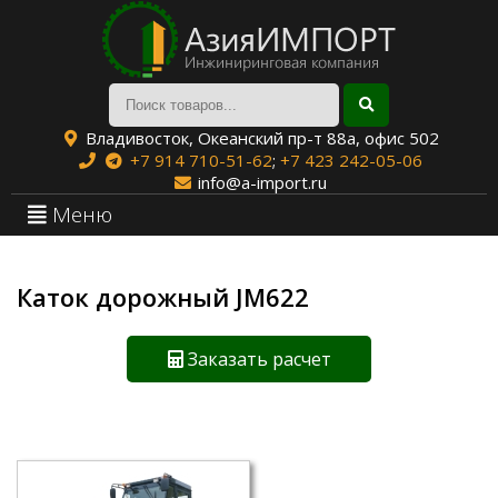
Владивосток, Океанский пр-т 88а, офис 502
+7 914 710-51-62
;
+7 423 242-05-06
info@a-import.ru
Меню
Каток дорожный JM622
Заказать расчет