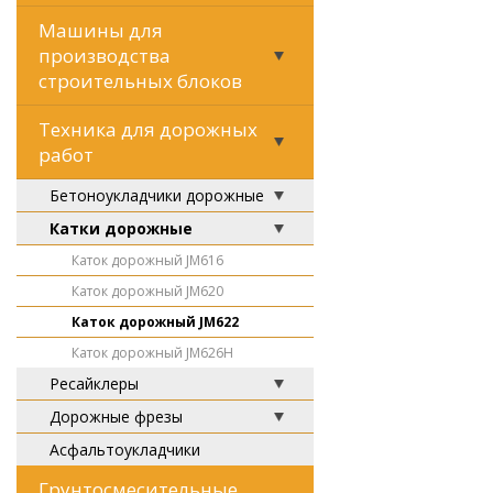
Машины для
производства
строительных блоков
Техника для дорожных
работ
Бетоноукладчики дорожные
Катки дорожные
Каток дорожный JM616
Каток дорожный JM620
Каток дорожный JM622
Каток дорожный JM626H
Ресайклеры
Дорожные фрезы
Асфальтоукладчики
Грунтосмесительные