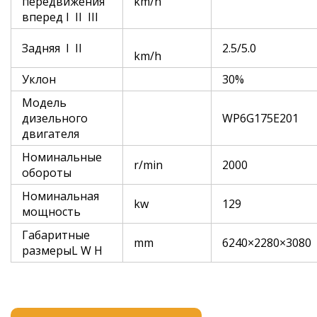
передвижения
km/h
вперед I II III
Задняя I II
2.5/5.0
km/h
Уклон
30%
Модель
дизельного
WP6G175E201
двигателя
Номинальные
r/min
2000
обороты
Номинальная
kw
129
мощность
Габаритные
mm
6240×2280×3080
размерыL W H