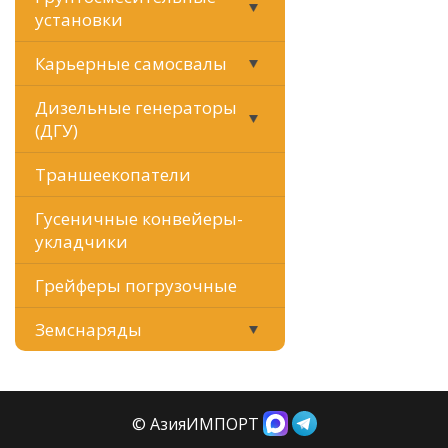
установки
Карьерные самосвалы
Дизельные генераторы
(ДГУ)
Траншеекопатели
Гусеничные конвейеры-
укладчики
Грейферы погрузочные
Земснаряды
© АзияИМПОРТ